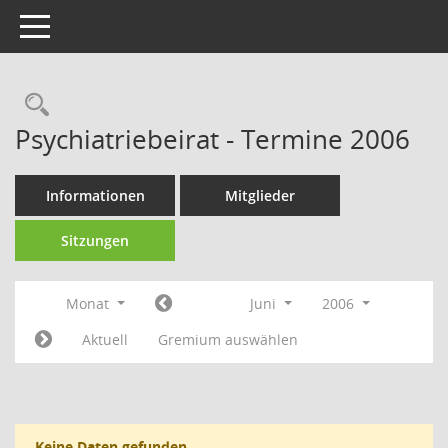
Toggle navigation
Rechercheauswahl
Psychiatriebeirat - Termine 2006
Informationen
Mitglieder
Sitzungen
Monat
Juni
2006
Aktuell
Gremium auswählen
Keine Daten gefunden.