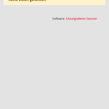
(Wird in
Software:
Sitzungsdienst
Session