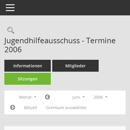
Toggle navigation
Rechercheauswahl
Jugendhilfeausschuss - Termine
2006
Informationen
Mitglieder
Sitzungen
Monat
Juni
2006
Aktuell
Gremium auswählen