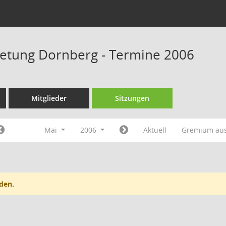
retung Dornberg - Termine 2006
Mitglieder
Sitzungen
Mai
2006
Aktuell
Gremium au
den.