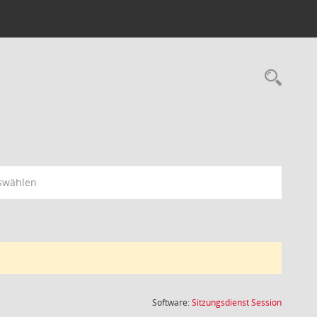
Rec
swählen
(Wird in
Software:
Sitzungsdienst
Session