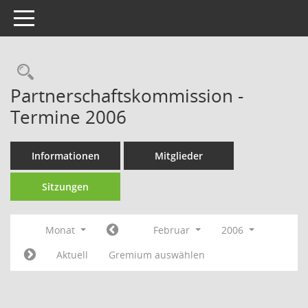
Toggle navigation
Rechercheauswahl
Partnerschaftskommission -
Termine 2006
Informationen
Mitglieder
Sitzungen
Monat
Februar
2006
Aktuell
Gremium auswählen