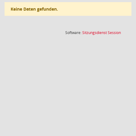
Keine Daten gefunden.
(Wird in
Software:
Sitzungsdienst
Session