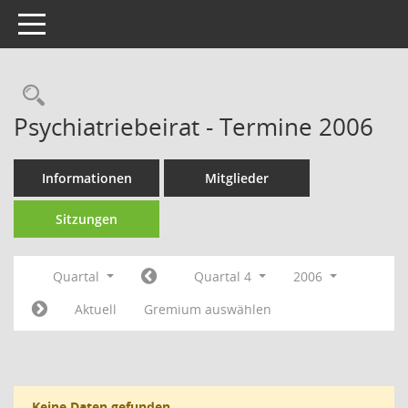
Toggle navigation
Rechercheauswahl
Psychiatriebeirat - Termine 2006
Informationen
Mitglieder
Sitzungen
Quartal
Quartal 4
2006
Aktuell
Gremium auswählen
Keine Daten gefunden.