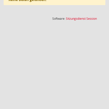
(Wird in
Software:
Sitzungsdienst
Session