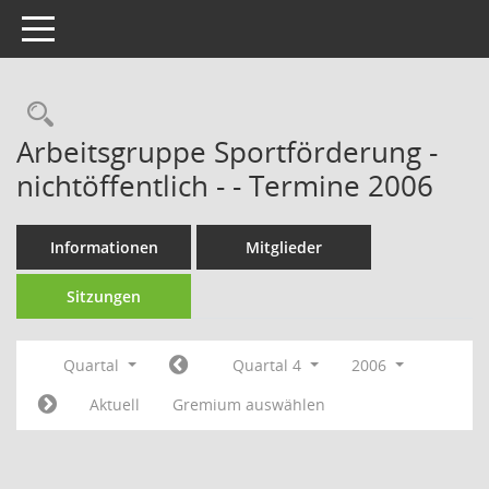
Toggle navigation
Rechercheauswahl
Arbeitsgruppe Sportförderung -
nichtöffentlich - - Termine 2006
Informationen
Mitglieder
Sitzungen
Quartal
Quartal 4
2006
Aktuell
Gremium auswählen