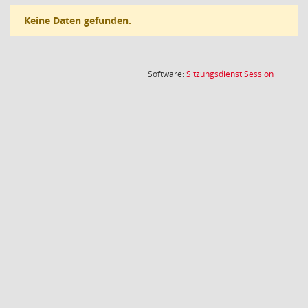
Keine Daten gefunden.
(Wird in
Software:
Sitzungsdienst
Session