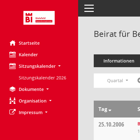
Toggle navigation
Beirat für 
Startseite
Kalender
Informationen
Sitzungskalender
Sitzungskalender 2026
Quartal
Dokumente
Organisation
Tag
Impressum
25.10.2006
B
1