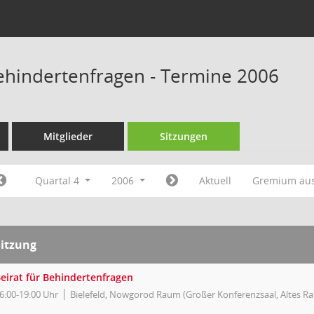
Behindertenfragen - Termine 2006
Mitglieder
Sitzungen
Quartal 4
2006
Aktuell
Gremium au
Sitzung
eirat für Behindertenfragen
6:00-19:00 Uhr
Bielefeld, Nowgorod Raum (Großer Konferenzsaal, Altes R