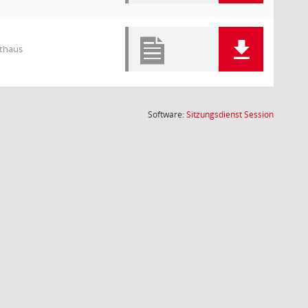
athaus
(Wird in
Software:
Sitzungsdienst
Session