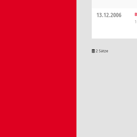
13.12.2006
B
1
2 Sätze