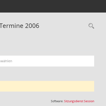
- Termine 2006
Rec
swählen
(Wird in
Software:
Sitzungsdienst
Session