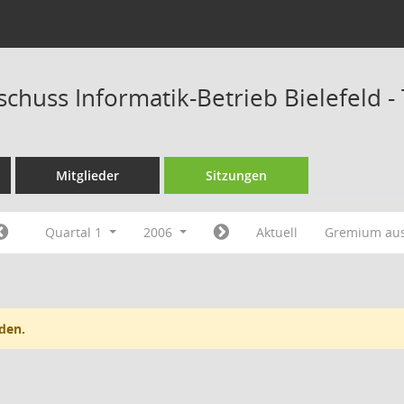
schuss Informatik-Betrieb Bielefeld 
Mitglieder
Sitzungen
Quartal 1
2006
Aktuell
Gremium au
den.