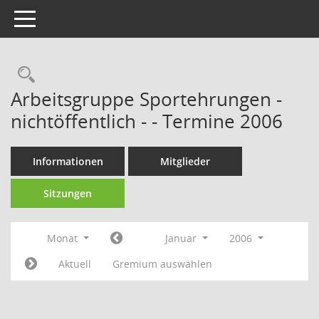
Toggle navigation
Rechercheauswahl
Arbeitsgruppe Sportehrungen -
nichtöffentlich - - Termine 2006
Informationen
Mitglieder
Sitzungen
Monat
Januar
2006
Aktuell
Gremium auswählen