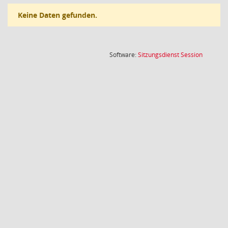
Keine Daten gefunden.
(Wird in
Software:
Sitzungsdienst
Session