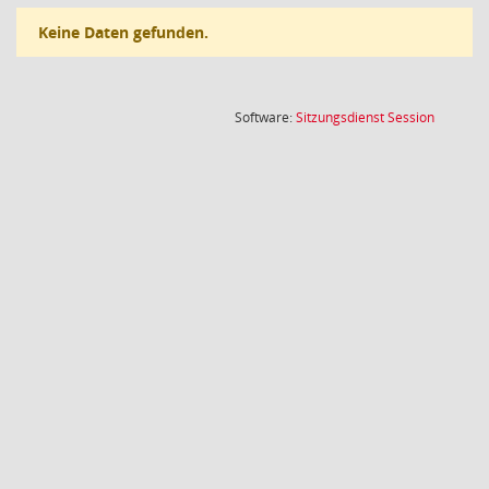
Keine Daten gefunden.
(Wird in
Software:
Sitzungsdienst
Session