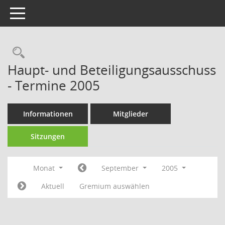
Toggle navigation
Rechercheauswahl
Haupt- und Beteiligungsausschuss
- Termine 2005
Informationen
Mitglieder
Sitzungen
Monat
September
2005
Aktuell
Gremium auswählen