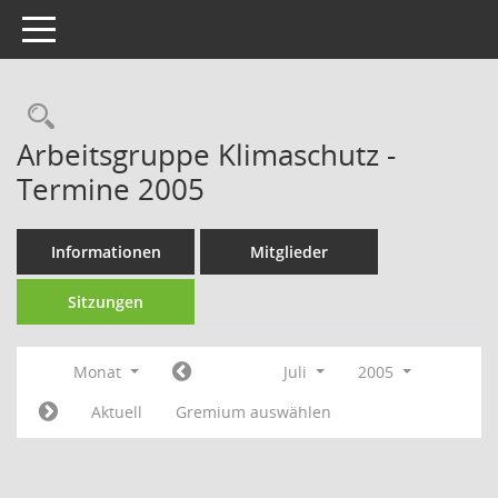
Toggle navigation
Rechercheauswahl
Arbeitsgruppe Klimaschutz -
Termine 2005
Informationen
Mitglieder
Sitzungen
Monat
Juli
2005
Aktuell
Gremium auswählen