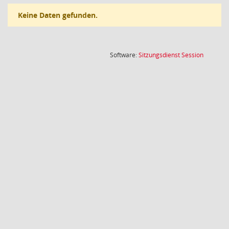
Keine Daten gefunden.
(Wird in
Software:
Sitzungsdienst
Session