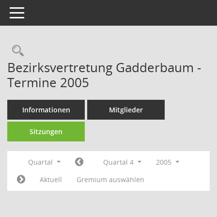
Toggle navigation
Rechercheauswahl
Bezirksvertretung Gadderbaum -
Termine 2005
Informationen
Mitglieder
Sitzungen
Quartal
Quartal 4
2005
Aktuell
Gremium auswählen