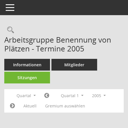
Toggle navigation
Rechercheauswahl
Arbeitsgruppe Benennung von
Plätzen - Termine 2005
Informationen
Mitglieder
Sitzungen
Quartal
Quartal 1
2005
Aktuell
Gremium auswählen