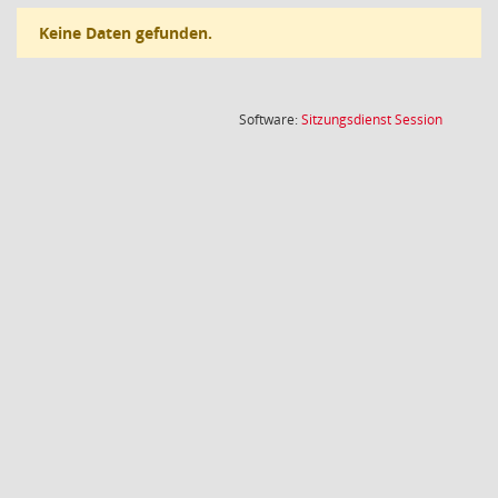
Keine Daten gefunden.
(Wird in
Software:
Sitzungsdienst
Session