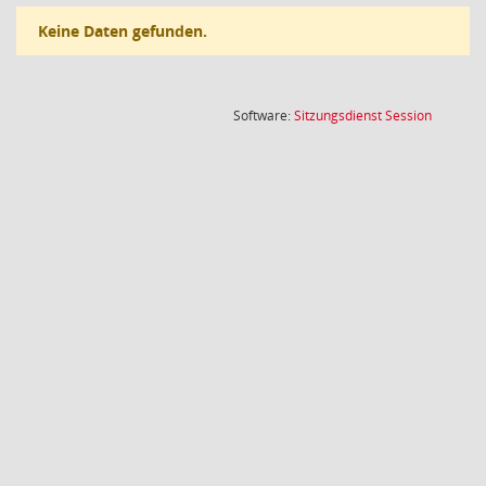
Keine Daten gefunden.
(Wird in
Software:
Sitzungsdienst
Session