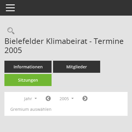
Toggle navigation
Rechercheauswahl
Bielefelder Klimabeirat - Termine
2005
Informationen
Mitglieder
Sitzungen
Jahr
2005
Gremium auswählen