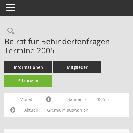
Toggle navigation
Rechercheauswahl
Beirat für Behindertenfragen -
Termine 2005
Informationen
Mitglieder
Sitzungen
Monat
Januar
2005
Aktuell
Gremium auswählen