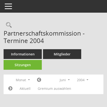
Toggle navigation
Rechercheauswahl
Partnerschaftskommission -
Termine 2004
Informationen
Mitglieder
Sitzungen
Monat
Juni
2004
Aktuell
Gremium auswählen