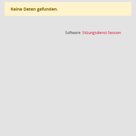
Keine Daten gefunden.
(Wird in
Software:
Sitzungsdienst
Session