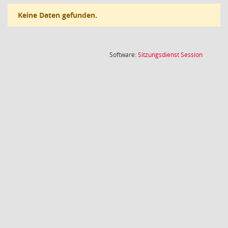
Keine Daten gefunden.
(Wird in
Software:
Sitzungsdienst
Session