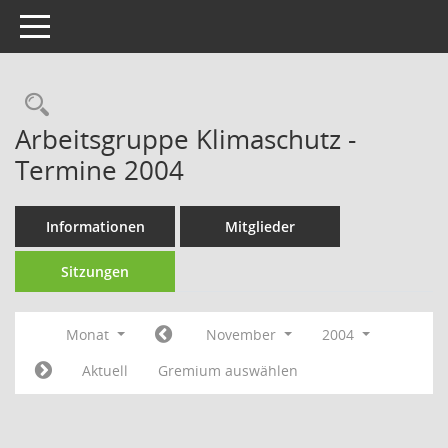
Toggle navigation
Rechercheauswahl
Arbeitsgruppe Klimaschutz -
Termine 2004
Informationen
Mitglieder
Sitzungen
Monat
November
2004
Aktuell
Gremium auswählen