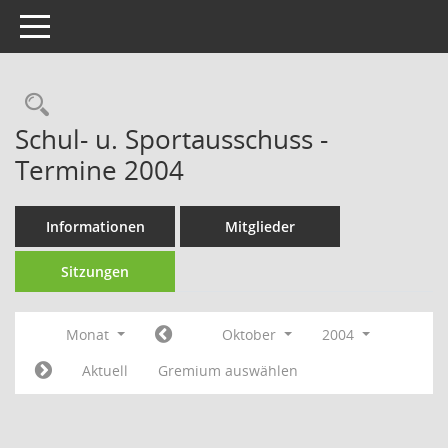
Toggle navigation
Rechercheauswahl
Schul- u. Sportausschuss -
Termine 2004
Informationen
Mitglieder
Sitzungen
Monat
Oktober
2004
Aktuell
Gremium auswählen