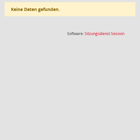
Keine Daten gefunden.
(Wird in
Software:
Sitzungsdienst
Session