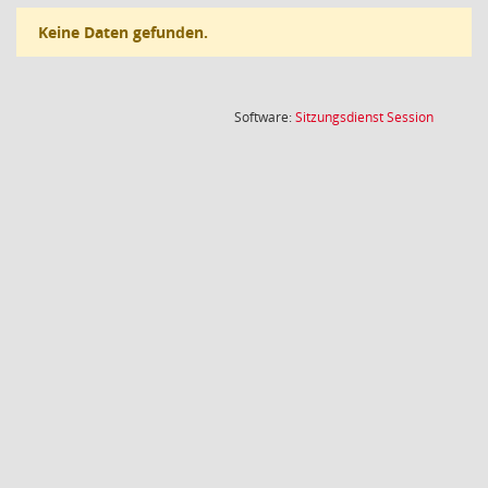
Keine Daten gefunden.
(Wird in
Software:
Sitzungsdienst
Session