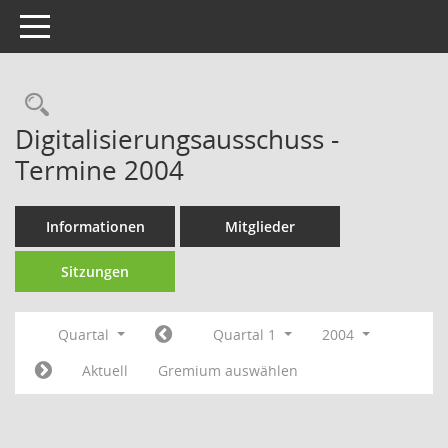
Toggle navigation
Rechercheauswahl
Digitalisierungsausschuss -
Termine 2004
Informationen
Mitglieder
Sitzungen
Quartal
Quartal 1
2004
Aktuell
Gremium auswählen