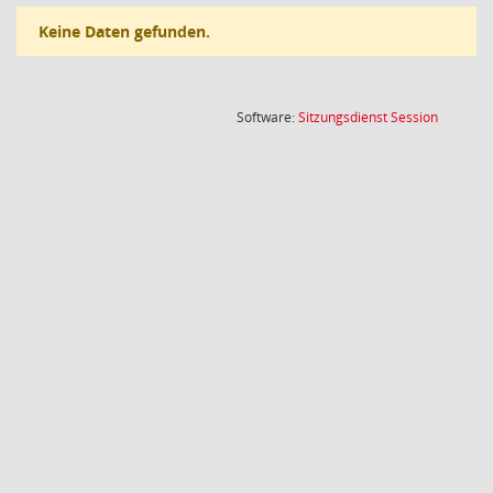
Keine Daten gefunden.
(Wird in
Software:
Sitzungsdienst
Session