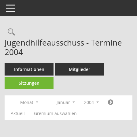
Toggle navigation
Rechercheauswahl
Jugendhilfeausschuss - Termine
2004
Informationen
Mitglieder
Sitzungen
Monat
Januar
2004
Aktuell
Gremium auswählen