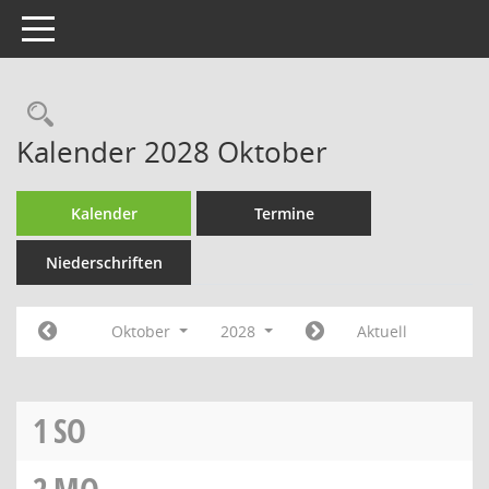
Toggle navigation
Rechercheauswahl
Kalender 2028 Oktober
Kalender
Termine
Niederschriften
Oktober
2028
Aktuell
1
SO