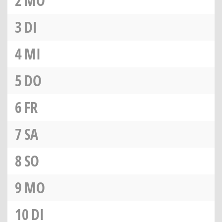
2
MO
3
DI
4
MI
5
DO
6
FR
7
SA
8
SO
9
MO
10
DI