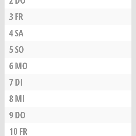
2
DO
3
FR
4
SA
5
SO
6
MO
7
DI
8
MI
9
DO
10
FR