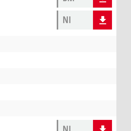
NI
NI