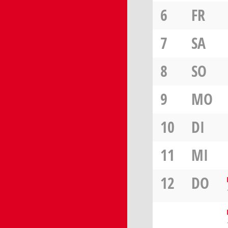
6
FR
7
SA
8
SO
9
MO
10
DI
11
MI
12
DO