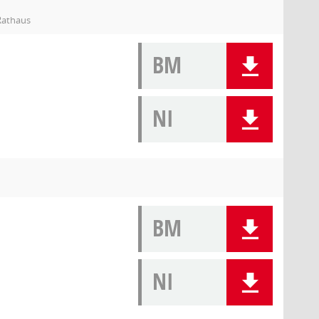
Rathaus
BM
NI
BM
NI