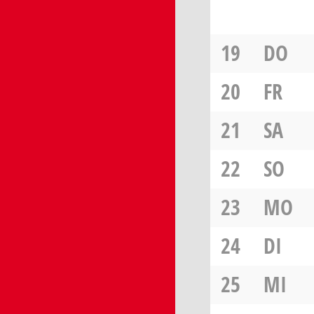
19
DO
20
FR
21
SA
22
SO
23
MO
24
DI
25
MI