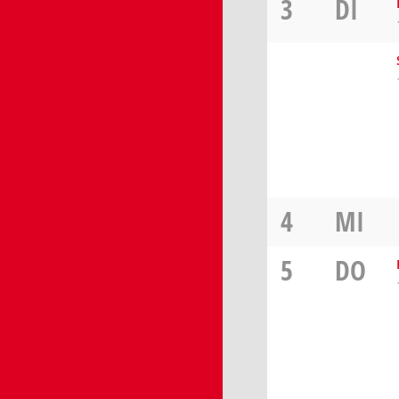
3
DI
4
MI
5
DO