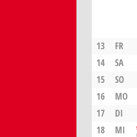
13
FR
14
SA
15
SO
16
MO
17
DI
18
MI