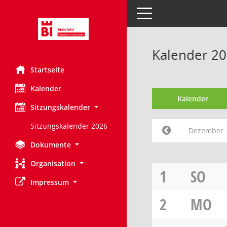
Toggle navigation
Kalender 2
Startseite
Kalender
Kalender
Sitzungskalender
Sitzungskalender 2026
Dezember
Dokumente
Organisation
1
SO
Impressum
2
MO