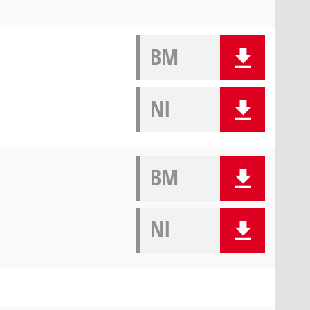
BM
NI
BM
NI