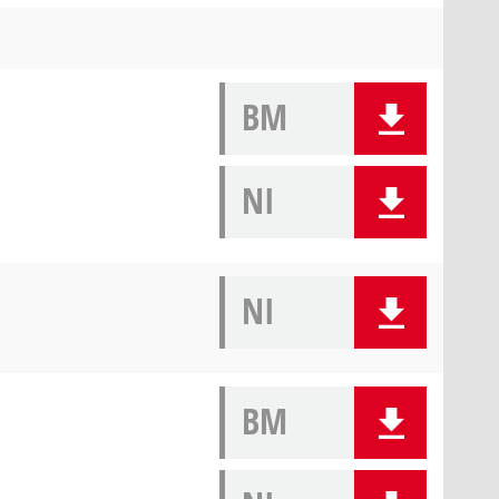
BM
NI
NI
BM