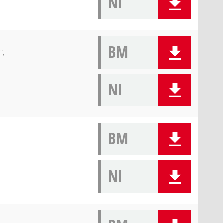
NI
BM
",
NI
BM
NI