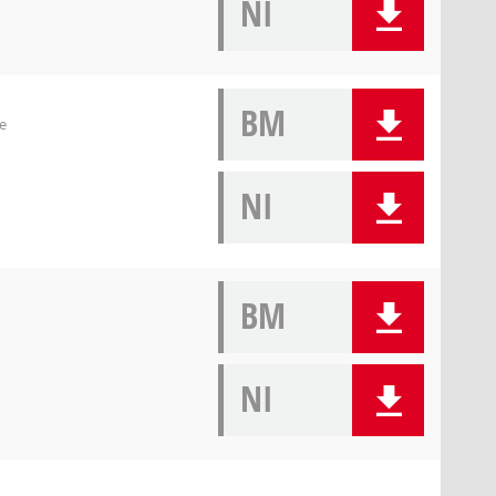
NI
BM
e
NI
BM
NI