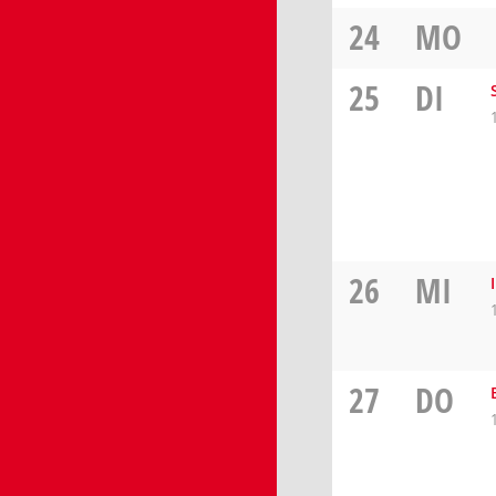
24
MO
25
DI
26
MI
27
DO