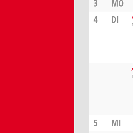
3
MO
4
DI
5
MI