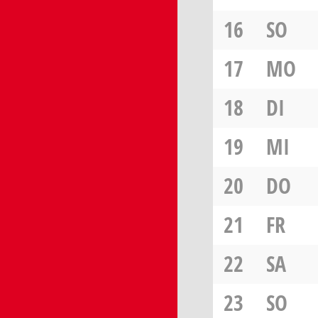
16
SO
17
MO
18
DI
19
MI
20
DO
21
FR
22
SA
23
SO