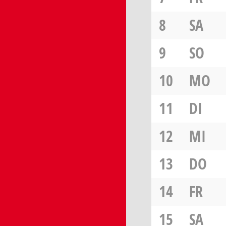
8
SA
9
SO
10
MO
11
DI
12
MI
13
DO
14
FR
15
SA