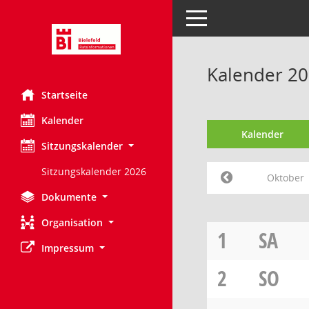
Toggle navigation
Kalender 2
Startseite
Kalender
Kalender
Sitzungskalender
Sitzungskalender 2026
Oktober
Dokumente
Organisation
1
SA
Impressum
2
SO