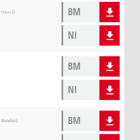
BM
 Haus 2)
NI
BM
NI
BM
Bielefeld,