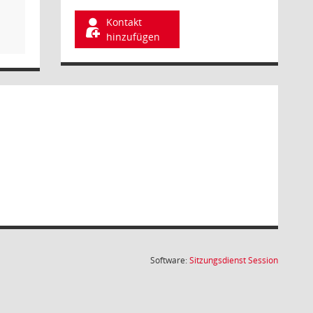
Kontakt
hinzufügen
(Wird in
Software:
Sitzungsdienst
Session