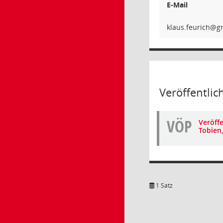
E-Mail
hciruef
Veröffentlic
VÖP
Veröffe
Tobien,
1 Satz