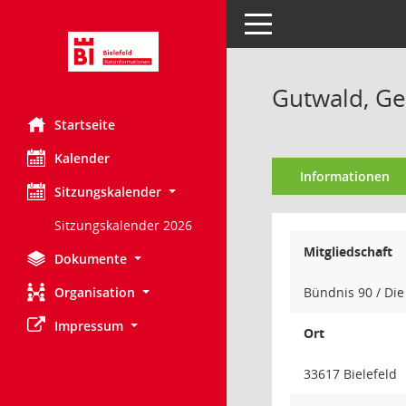
Toggle navigation
Gutwald, Ge
Startseite
Kalender
Informationen
Sitzungskalender
Sitzungskalender 2026
Mitgliedschaft
Dokumente
Organisation
Bündnis 90 / Di
Impressum
Ort
33617 Bielefeld