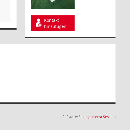
Kontakt
hinzufügen
(Wird in
Software:
Sitzungsdienst
Session