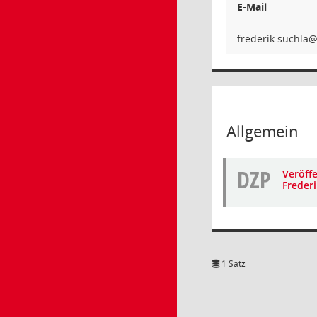
E-Mail
alhcus.
Allgemein
DZP
Veröffe
Frederi
1 Satz