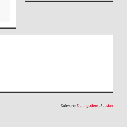
(Wird in
Software:
Sitzungsdienst
Session