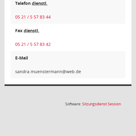
Telefon
dienstl.
05 21 / 5 57 83 44
Fax
dienstl.
05 21 / 5 57 83 42
E-Mail
nnamretsn
(Wird in
Software:
Sitzungsdienst
Session