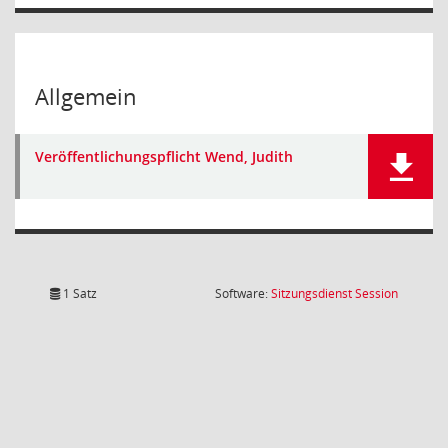
Allgemein
Veröffentlichungspflicht Wend, Judith
(Wird in
1 Satz
Software:
Sitzungsdienst
Session