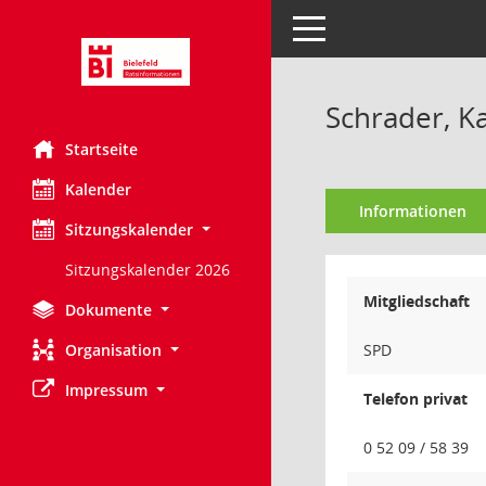
Toggle navigation
Schrader, K
Startseite
Kalender
Informationen
Sitzungskalender
Sitzungskalender 2026
Mitgliedschaft
Dokumente
Organisation
SPD
Impressum
Telefon privat
0 52 09 / 58 39