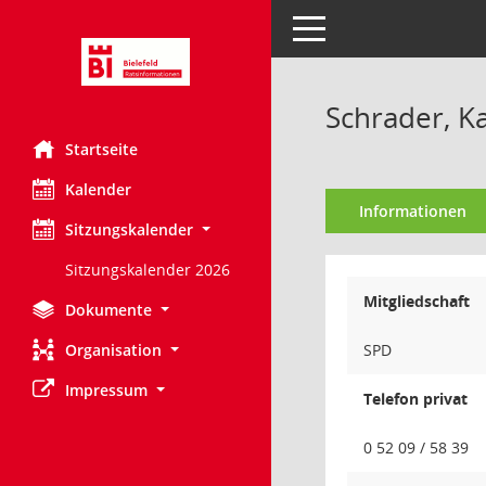
Toggle navigation
Schrader, K
Startseite
Kalender
Informationen
Sitzungskalender
Sitzungskalender 2026
Mitgliedschaft
Dokumente
Organisation
SPD
Impressum
Telefon privat
0 52 09 / 58 39