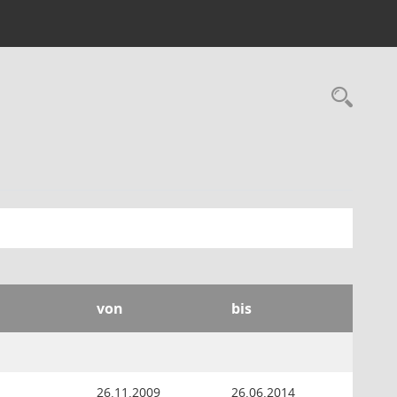
Rec
von
bis
26.11.2009
26.06.2014