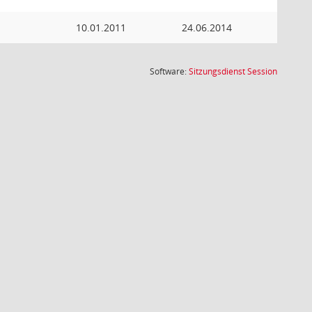
10.01.2011
24.06.2014
(Wird in
Software:
Sitzungsdienst
Session