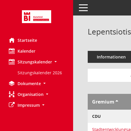
Toggle navigation
Lepentsiotis,
Startseite
Kalender
Informationen
Sitzungskalender
Sitzungskalender 2026
Dokumente
Organisation
Gremium
Impressum
CDU
Stadtentwicklungs