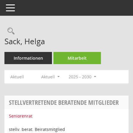
Toggle navigation
Rechercheauswahl
Sack, Helga
Informationen
Mitarbeit
Aktuell
Aktuell
2025 - 2030
STELLVERTRETENDE BERATENDE MITGLIEDER
Seniorenrat
stellv. berat. Beiratsmitglied