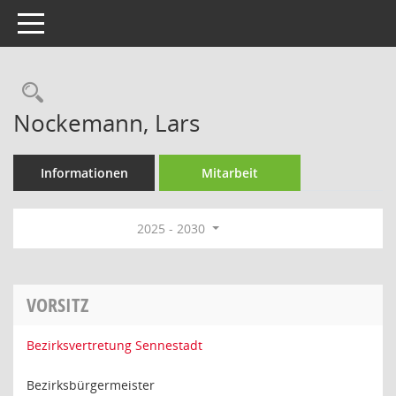
Toggle navigation
Rechercheauswahl
Nockemann, Lars
Informationen
Mitarbeit
2025 - 2030
VORSITZ
Bezirksvertretung Sennestadt
Bezirksbürgermeister