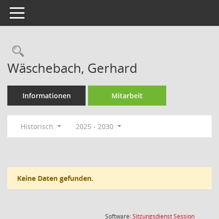
Toggle navigation
Rechercheauswahl
Wäschebach, Gerhard
Informationen
Mitarbeit
Historisch
2025 - 2030
Keine Daten gefunden.
(Wird in
Software:
Sitzungsdienst
Session