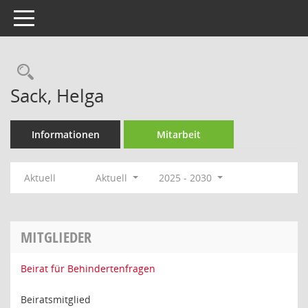
Toggle navigation
Rechercheauswahl
Sack, Helga
Informationen
Mitarbeit
Aktuell
Aktuell
2025 - 2030
MITGLIEDER
Beirat für Behindertenfragen
Beiratsmitglied