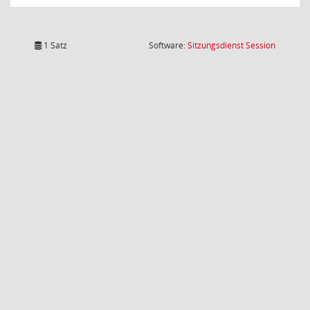
(Wird in
1 Satz
Software:
Sitzungsdienst
Session