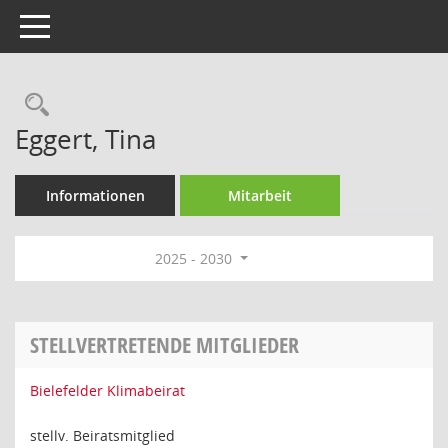
Toggle navigation
Rechercheauswahl
Eggert, Tina
Informationen
Mitarbeit
2025 - 2030
STELLVERTRETENDE MITGLIEDER
Bielefelder Klimabeirat
stellv. Beiratsmitglied