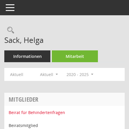
Toggle navigation
Rechercheauswahl
Sack, Helga
Informationen
Mitarbeit
Aktuell
Aktuell
2020 - 2025
MITGLIEDER
Beirat für Behindertenfragen
Beiratsmitglied