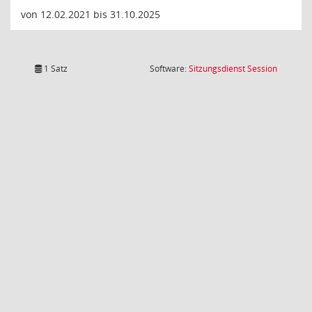
von 12.02.2021 bis 31.10.2025
(Wird in
1 Satz
Software:
Sitzungsdienst
Session