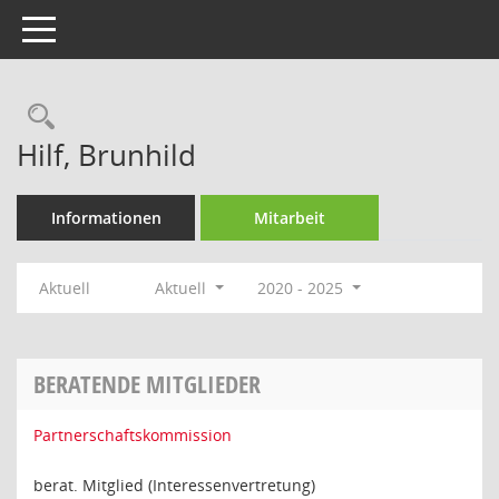
Toggle navigation
Rechercheauswahl
Hilf, Brunhild
Informationen
Mitarbeit
Aktuell
Aktuell
2020 - 2025
BERATENDE MITGLIEDER
Partnerschaftskommission
berat. Mitglied (Interessenvertretung)