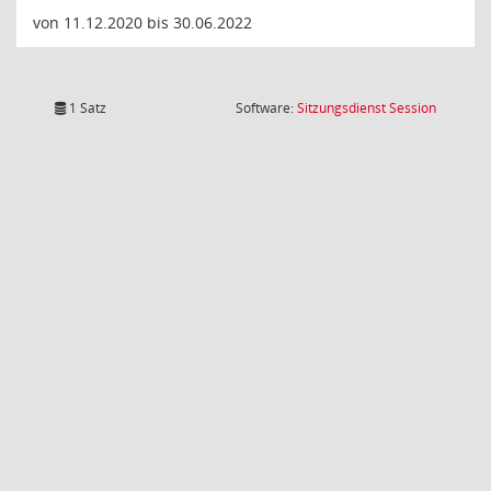
von 11.12.2020 bis 30.06.2022
(Wird in
1 Satz
Software:
Sitzungsdienst
Session