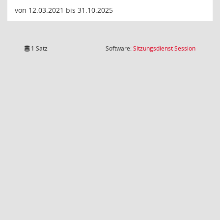
von 12.03.2021 bis 31.10.2025
(Wird in
1 Satz
Software:
Sitzungsdienst
Session