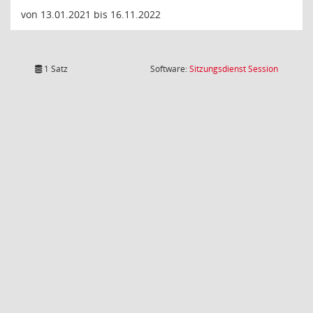
von 13.01.2021 bis 16.11.2022
(Wird in
1 Satz
Software:
Sitzungsdienst
Session