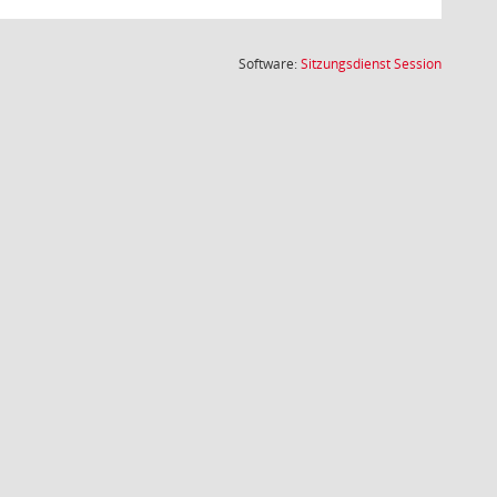
(Wird in
Software:
Sitzungsdienst
Session