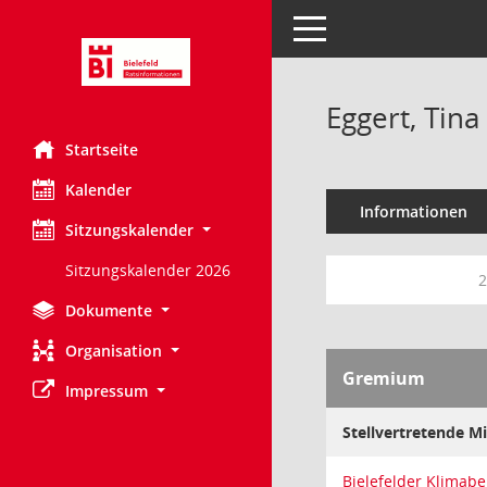
Toggle navigation
Eggert, Tina
Startseite
Kalender
Informationen
Sitzungskalender
Sitzungskalender 2026
2
Dokumente
Organisation
Gremium
Impressum
Stellvertretende Mi
Bielefelder Klimabe