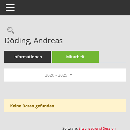
Toggle navigation
Rechercheauswahl
Döding, Andreas
Informationen
Mitarbeit
2020 - 2025
Keine Daten gefunden.
(Wird in
Software:
Sitzungsdienst
Session