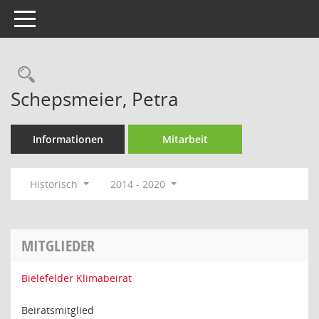
Toggle navigation
Rechercheauswahl
Schepsmeier, Petra
Informationen
Mitarbeit
Historisch
2014 - 2020
MITGLIEDER
Bielefelder Klimabeirat
Beiratsmitglied