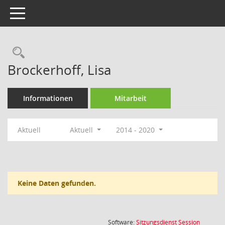
Toggle navigation
Rechercheauswahl
Brockerhoff, Lisa
Informationen
Mitarbeit
Aktuell
Aktuell
2014 - 2020
Keine Daten gefunden.
(Wird in
Software:
Sitzungsdienst
Session