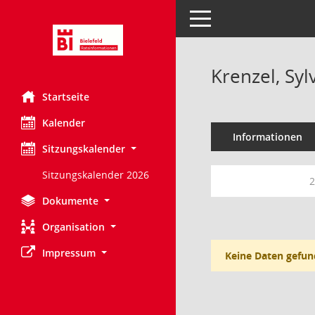
Toggle navigation
Krenzel, Syl
Startseite
Kalender
Informationen
Sitzungskalender
Sitzungskalender 2026
2
Dokumente
Organisation
Impressum
Keine Daten gefun