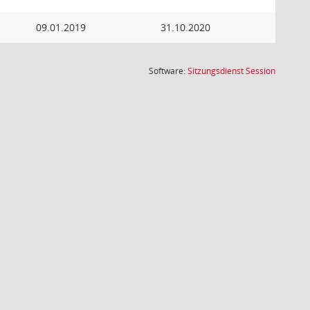
09.01.2019
31.10.2020
(Wird in
Software:
Sitzungsdienst
Session