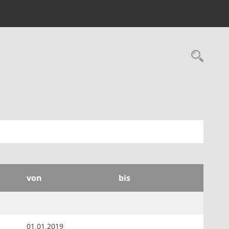
Rec
von
bis
01.01.2019