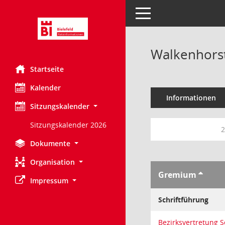
Toggle navigation
Walkenhorst
Startseite
Kalender
Informationen
Sitzungskalender
Sitzungskalender 2026
2
Dokumente
Organisation
Gremium
Impressum
Schriftführung
Bezirksvertretung 