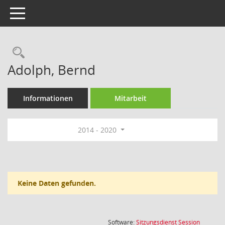
Toggle navigation
Rechercheauswahl
Adolph, Bernd
Informationen
Mitarbeit
2014 - 2020
Keine Daten gefunden.
(Wird in
Software:
Sitzungsdienst
Session