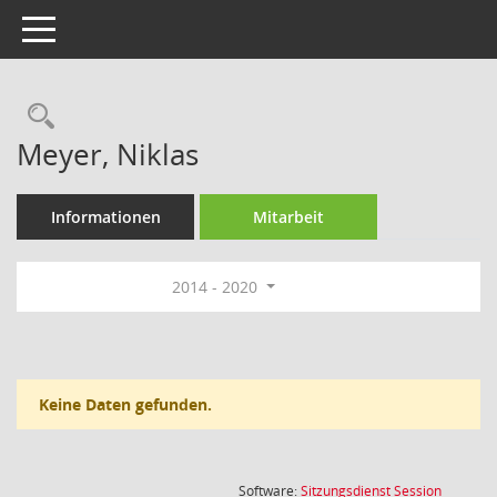
Toggle navigation
Rechercheauswahl
Meyer, Niklas
Informationen
Mitarbeit
2014 - 2020
Keine Daten gefunden.
(Wird in
Software:
Sitzungsdienst
Session